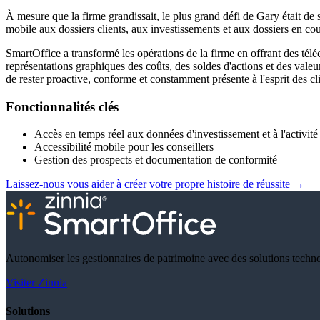
À mesure que la firme grandissait, le plus grand défi de Gary était de s'
mobile aux dossiers clients, aux investissements et aux dossiers en cou
SmartOffice a transformé les opérations de la firme en offrant des tél
représentations graphiques des coûts, des soldes d'actions et des vale
de rester proactive, conforme et constamment présente à l'esprit des cli
Fonctionnalités clés
Accès en temps réel aux données d'investissement et à l'activit
Accessibilité mobile pour les conseillers
Gestion des prospects et documentation de conformité
Laissez-nous vous aider à créer votre propre histoire de réussite
→
Autonomiser les gestionnaires de patrimoine avec des solutions techn
Visiter Zinnia
Solutions