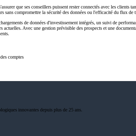
assurer que ses conseillers puissent rester connectés avec les clients tant
rs sans compromettre la sécurité des données ou l'efficacité du flux de t
échargements de données d'investissement intégrés, un suivi de performan
urs actuelles. Avec une gestion prévisible des prospects et une document
ents.
é des comptes
ologiques innovantes depuis plus de 25 ans.